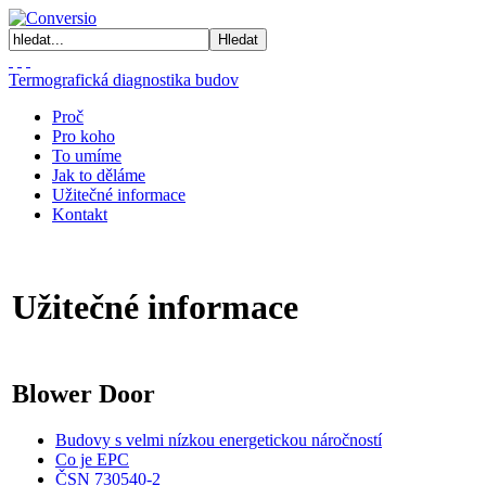
Termografická diagnostika budov
Proč
Pro koho
To umíme
Jak to děláme
Užitečné informace
Kontakt
Užitečné informace
Blower Door
Budovy s velmi nízkou energetickou náročností
Co je EPC
ČSN 730540-2