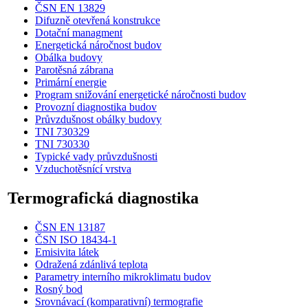
ČSN EN 13829
Difuzně otevřená konstrukce
Dotační managment
Energetická náročnost budov
Obálka budovy
Parotěsná zábrana
Primární energie
Program snižování energetické náročnosti budov
Provozní diagnostika budov
Průvzdušnost obálky budovy
TNI 730329
TNI 730330
Typické vady průvzdušnosti
Vzduchotěsnící vrstva
Termografická diagnostika
ČSN EN 13187
ČSN ISO 18434-1
Emisivita látek
Odražená zdánlivá teplota
Parametry interního mikroklimatu budov
Rosný bod
Srovnávací (komparativní) termografie