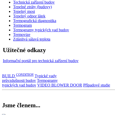
Technická zařízení budov
Tepelné ztráty (budovy)
Tepelný most
Tepelný odpor látek
Termografická diagnostika
Termogram
Termogramy typických vad budov
Termovize
Zdánlivá sálavá teplota
Užitečné odkazy
Informační portál pro technická zařízení budov
CONDITION
BUILD
Typické vady
průvzdušnosti budov
Termogramy
typických vad budov
VIDEO BLOWER DOOR
Případové studie
Jsme členem...